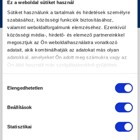
Ez a weboldal sütiket használ
Sütiket használunk a tartalmak és hirdetések személyre
szabásához, közösségi funkciók biztosításához,
MÉRETEK ÉS ÁRAK
valamint weboldalforgalmunk elemzéséhez. Ezenkívül
közösségi média-, hirdető- és elemező partnereinkkel
160×75 cm
369.000.- Ft*
megosztjuk az Ön weboldalhasználatra vonatkozó
adatait, akik kombinálhatják az adatokat más olyan
– Tágas belső térkialakítás
adatokkal, amelyeket Ön adott meg számukra vagy az
– Hófehér
antibakteriális akril,
minőségi
Ön által használt más szolgáltatásokból gyűjtöttek.
anyagkombináció.
–
Igény esetén
a fehér lefolyó dugó
króm
Hozzájárulás
Elengedhetetlen
színre cserélhető
kiválasztása
*Az ár tartalmazza a kádtestet, az előlap
borítást, a fehér Click-Clack lefolyót és a
Beállítások
kádlábat. Réstúlfolyós kivitel.
Statisztikai
PRAKTIKUS KIEGÉSZÍTŐK