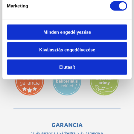
Marketing
LETÖLTHETŐ ANYAGOK
Minden engedélyezése
← vissza a termékekhez
Kiválasztás engedélyezése
Elutasít
GARANCIA
10 év garancia a kádtestre, 2 év garancia a