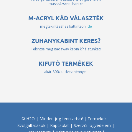
masszázsrendszerre
M-ACRYL KÁD VÁLASZTÉK
megtekintéséhez kattintson
ide
ZUHANYKABINT KERES?
Tekintse meg Radaway kabin kínálatunkat!
KIFUTÓ TERMÉKEK
akár 80% kedvezménnyel!
© H2O | Minden jog fenntartva! |
Termékek
|
Szolgáltatások
|
Kapcsolat
|
Szerzői jogvédelem
|