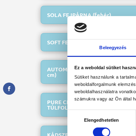
SOLA FEJPÁRNA (fehér)
SOFT FEJPÁRNA (kék)
Beleegyezés
Ez a weboldal sütiket haszn
AUTOMATA LE- ÉS TÚLFOLYÓ SZI
cm)
Sütiket használunk a tartal
weboldalforgalmunk elemzésé
weboldalhasználatra vonatko
számukra vagy az Ön által ha
PURE CLICK-CLACK AUTOMATA LE
TÚLFOLYÓ SZIFONNAL (60 cm)
Hozzájárulás
Elengedhetetlen
kiválasztása
KÁDSZEGÉLY CSOMAG