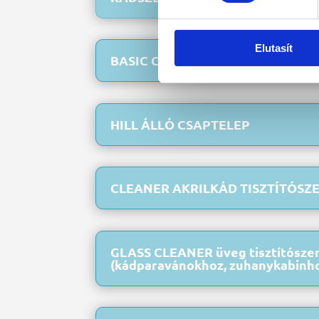
Elutasít
BASIC CSAPTELEP
HILL ÁLLÓ CSAPTELEP
CLEANER AKRILKÁD TISZTÍTÓSZ
GLASS CLEANER üveg tisztítósze
(kádparavánokhoz, zuhanykabinh