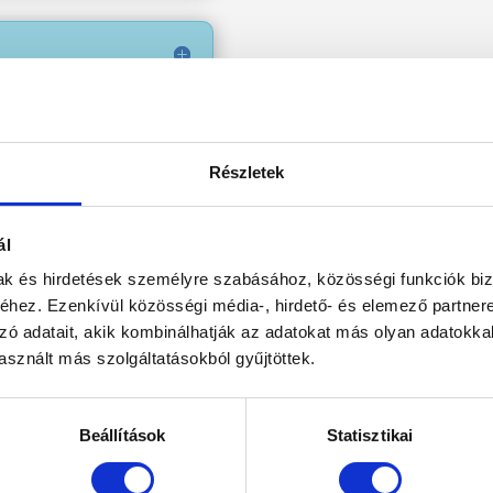
Részletek
ál
FONNAL (60
mak és hirdetések személyre szabásához, közösségi funkciók biz
hez. Ezenkívül közösségi média-, hirdető- és elemező partner
zó adatait, akik kombinálhatják az adatokat más olyan adatokka
sznált más szolgáltatásokból gyűjtöttek.
- ÉS
Beállítások
Statisztikai