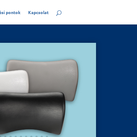
ési pontok
Kapcsolat