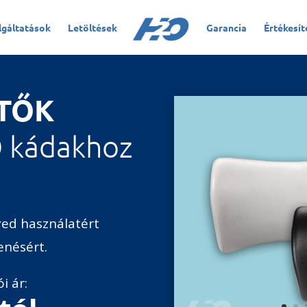
lgáltatások
Letöltések
Garancia
Értékesít
ÍTŐK
O kádakhoz
yed használatért
enésért.
i ár: