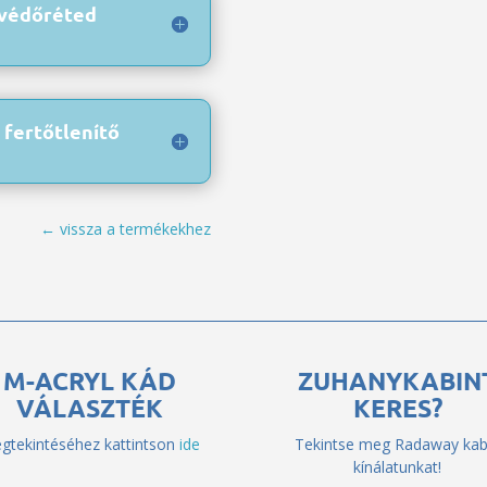
védőréted
fertőtlenítő
← vissza a termékekhez
M-ACRYL KÁD
ZUHANYKABIN
VÁLASZTÉK
KERES?
gtekintéséhez kattintson
ide
Tekintse meg Radaway kab
kínálatunkat!