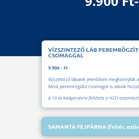
9.900 Ft-
VÍZSZINTEZŐ LÁB PEREMRÖGZÍ
CSOMAGGAL
9.900.- Ft
Vízszintező lábaink jelentősen megkönnyítik a
Most peremrögzítő csomagot is adunk hozzá
A 10 év kádgarancia feltétele a H2O vizszintez
SAMANTA FEJPÁRNA (fehér, ezüst