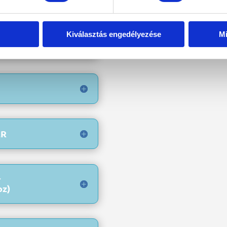
Kiválasztás engedélyezése
Mi
ER
r
oz)