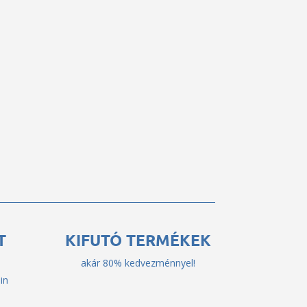
T
KIFUTÓ TERMÉKEK
akár 80% kedvezménnyel!
in