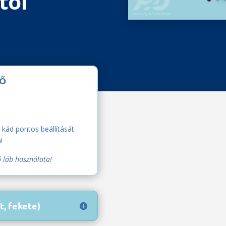
tól
TŐ
 kád pontos beállítását.
!
ő láb használata!
, fekete)