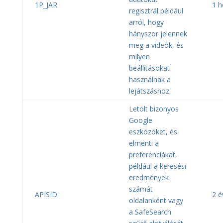
1P_JAR
1 
regisztrál például
arról, hogy
hányszor jelennek
meg a videók, és
milyen
beállításokat
használnak a
lejátszáshoz.
Letölt bizonyos
Google
eszközöket, és
elmenti a
preferenciákat,
például a keresési
eredmények
számát
APISID
2 é
oldalanként vagy
a SafeSearch