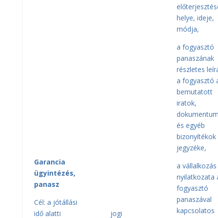
előterjeszté
helye, ideje,
módja,
a fogyasztó
panaszának
részletes leír
a fogyasztó á
bemutatott
iratok,
dokumentu
és egyéb
bizonyítékok
jegyzéke,
Garancia
a vállalkozás
ügyintézés,
nyilatkozata 
panasz
fogyasztó
panaszával
Cél: a jótállási
kapcsolatos
idő alatti
jogi