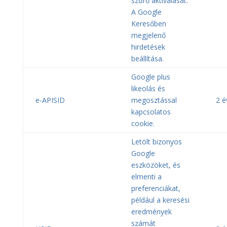
szűrő aktiválását.
A Google
Keresőben
megjelenő
hirdetések
beállítása.
Google plus
likeolás és
e-APISID
megosztással
2 é
kapcsolatos
cookie.
Letölt bizonyos
Google
eszközöket, és
elmenti a
preferenciákat,
például a keresési
eredmények
számát