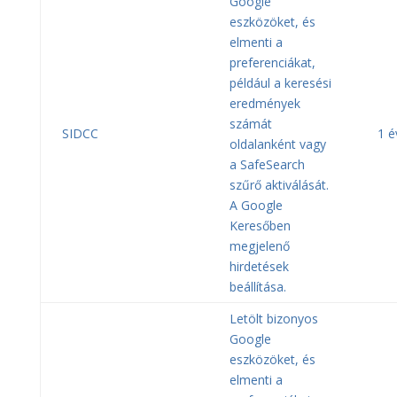
Google
eszközöket, és
elmenti a
preferenciákat,
például a keresési
eredmények
számát
SIDCC
1 é
oldalanként vagy
a SafeSearch
szűrő aktiválását.
A Google
Keresőben
megjelenő
hirdetések
beállítása.
Letölt bizonyos
Google
eszközöket, és
elmenti a