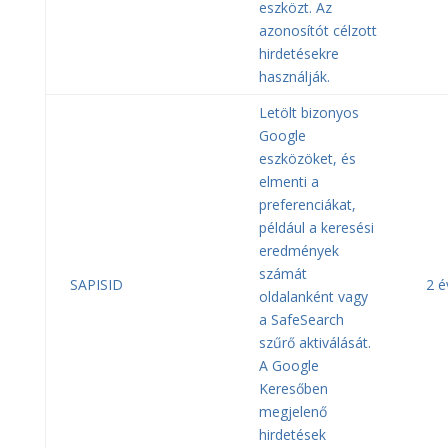
eszközt. Az
azonosítót célzott
hirdetésekre
használják.
Letölt bizonyos
Google
eszközöket, és
elmenti a
preferenciákat,
például a keresési
eredmények
számát
SAPISID
2 é
oldalanként vagy
a SafeSearch
szűrő aktiválását.
A Google
Keresőben
megjelenő
hirdetések