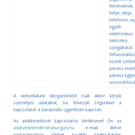
felvételének
helye, ideje,
telefonon va
egyéb
elektronikus
hírközlési
szolgáltatás
felhasználás
közölt szóbel
panasz eseté
panasz egyed
azonosítósz
A weboldalunk látogatóinktól csak akkor kérjük
személyes adataikat, ha felveszik Cégünkkel a
kapcsolatot a Garanciális ügyintézés kapcsán.
Az adatkezeléssel kapcsolatos kérdéseivel Ön az
adatvedelem@metahungary.hu
e-mail, illetve
postacímünkön kérhet további tájékoztatást;