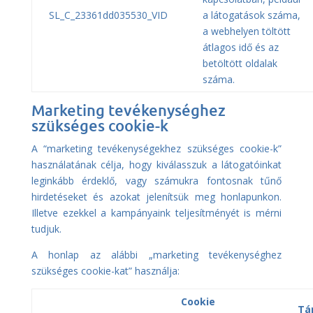
SL_C_23361dd035530_VID
a látogatások száma,
a webhelyen töltött
átlagos idő és az
betöltött oldalak
száma.
Marketing tevékenységhez
szükséges cookie-k
A “marketing tevékenységekhez szükséges cookie-k”
használatának célja, hogy kiválasszuk a látogatóinkat
leginkább érdeklő, vagy számukra fontosnak tűnő
hirdetéseket és azokat jelenítsük meg honlapunkon.
Illetve ezekkel a kampányaink teljesítményét is mérni
tudjuk.
A honlap az alábbi „marketing tevékenységhez
szükséges cookie-kat” használja:
Cookie
Tár