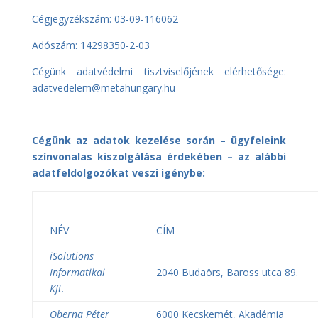
Cégjegyzékszám: 03-09-116062
Adószám: 14298350-2-03
Cégünk adatvédelmi tisztviselőjének elérhetősége:
adatvedelem@metahungary.hu
Cégünk az adatok kezelése során – ügyfeleink
színvonalas kiszolgálása érdekében – az alábbi
adatfeldolgozókat veszi igénybe:
NÉV
CÍM
iSolutions
Informatikai
2040 Budaörs, Baross utca 89.
Kft.
Oberna Péter
6000 Kecskemét, Akadémia