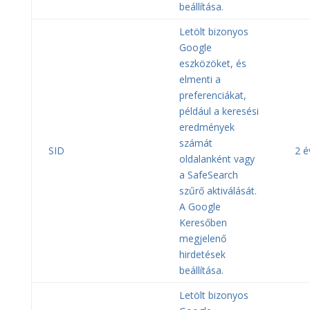
beállítása.
Letölt bizonyos
Google
eszközöket, és
elmenti a
preferenciákat,
például a keresési
eredmények
számát
SID
2 é
oldalanként vagy
a SafeSearch
szűrő aktiválását.
A Google
Keresőben
megjelenő
hirdetések
beállítása.
Letölt bizonyos