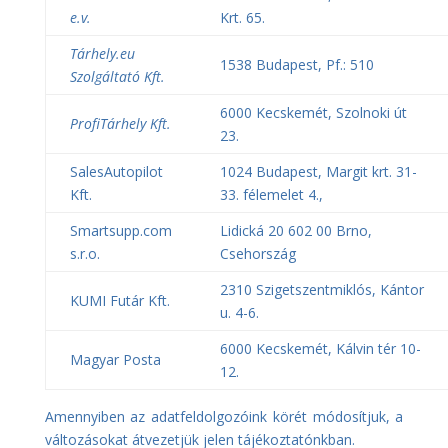
e.v.
Krt. 65.
Tárhely.eu
1538 Budapest, Pf.: 510
Szolgáltató Kft.
6000 Kecskemét, Szolnoki út
ProfiTárhely Kft.
23.
SalesAutopilot
1024 Budapest, Margit krt. 31-
Kft.
33. félemelet 4.,
Smartsupp.com
Lidická 20 602 00 Brno,
s.r.o.
Csehország
2310 Szigetszentmiklós, Kántor
KUMI Futár Kft.
u. 4-6.
6000 Kecskemét, Kálvin tér 10-
Magyar Posta
12.
Amennyiben az adatfeldolgozóink körét módosítjuk, a
változásokat átvezetjük jelen tájékoztatónkban.