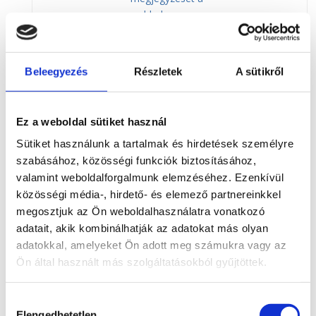
webhely
használatakor, és
például személyre
szabott
Beleegyezés
Részletek
A sütikről
szolgáltatások
nyújtására
szolgálnak.
Ez a weboldal sütiket használ
Szükséges a
Sütiket használunk a tartalmak és hirdetések személyre
__Secure-
weboldal
szabásához, közösségi funkciók biztosításához,
1 év
3PSIDCC
szolgáltatásainak
valamint weboldalforgalmunk elemzéséhez. Ezenkívül
használatához.
közösségi média-, hirdető- és elemező partnereinkkel
A Google cookie-
megosztjuk az Ön weboldalhasználatra vonatkozó
CONSENT
jóváhagyási
18 év
adatait, akik kombinálhatják az adatokat más olyan
nyomkövetője.
adatokkal, amelyeket Ön adott meg számukra vagy az
Ön által használt más szolgáltatásokból gyűjtöttek.
Statisztika készítéséhez szükséges
Hozzájárulás
Elengedhetetlen