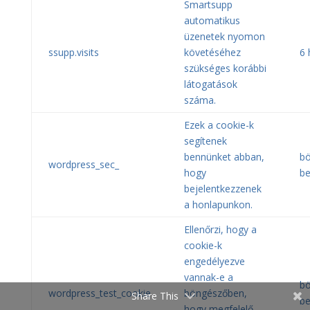
Smartsupp
automatikus
üzenetek nyomon
ssupp.visits
követéséhez
6 
szükséges korábbi
látogatások
száma.
Ezek a cookie-k
segítenek
bennünket abban,
b
wordpress_sec_
hogy
be
bejelentkezzenek
a honlapunkon.
Ellenőrzi, hogy a
cookie-k
engedélyezve
vannak-e a
b
wordpress_test_cookie
böngészőben,
Share This
be
hogy megfelelő