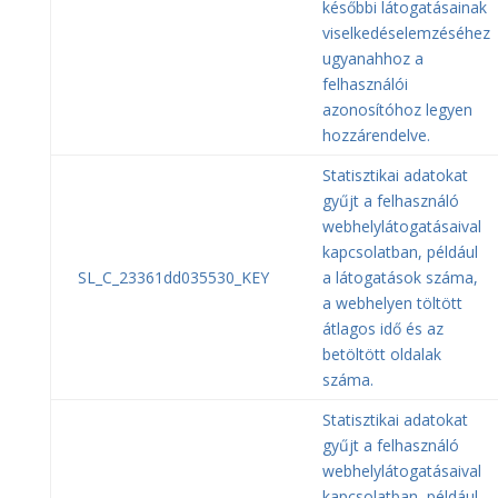
későbbi látogatásainak
viselkedéselemzéséhez
ugyanahhoz a
felhasználói
azonosítóhoz legyen
hozzárendelve.
Statisztikai adatokat
gyűjt a felhasználó
webhelylátogatásaival
kapcsolatban, például
SL_C_23361dd035530_KEY
a látogatások száma,
a webhelyen töltött
átlagos idő és az
betöltött oldalak
száma.
Statisztikai adatokat
gyűjt a felhasználó
webhelylátogatásaival
kapcsolatban, például