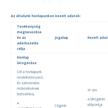
Az általunk honlapunkon kezelt adatok:
Tevékenység
megnevezése
és az
Jogalap
Kezelt ada
adatkezelés
célja
Honlap
látogatása
Cél a honlapunk
rendeltetésszerű
és színvonalas
működésének
IP cím
biztosítása,
a látogatás
a
időpontja
Cégünk