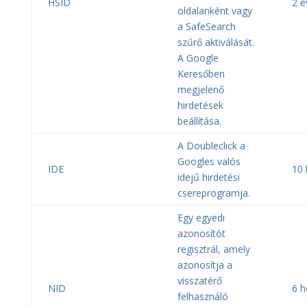
HSID
2 é
oldalanként vagy
a SafeSearch
szűrő aktiválását.
A Google
Keresőben
megjelenő
hirdetések
beállítása.
A Doubleclick a
Googles valós
IDE
10
idejű hirdetési
csereprogramja.
Egy egyedi
azonosítót
regisztrál, amely
azonosítja a
visszatérő
NID
6 
felhasználó