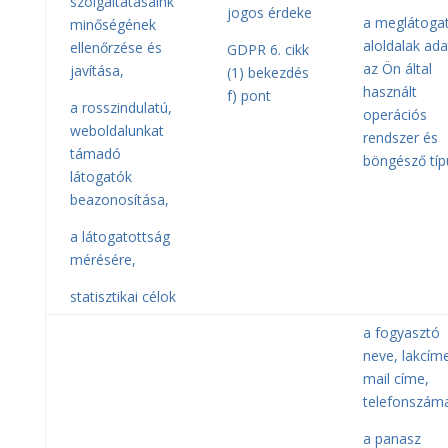
szolgáltatásaink
jogos érdeke
a meglátogat
minőségének
aloldalak ada
ellenőrzése és
GDPR 6. cikk
az Ön által
javítása,
(1) bekezdés
használt
f) pont
a rosszindulatú,
operációs
weboldalunkat
rendszer és
támadó
böngésző típ
látogatók
beazonosítása,
a látogatottság
mérésére,
statisztikai célok
a fogyasztó
neve, lakcíme
mail címe,
telefonszám
a panasz