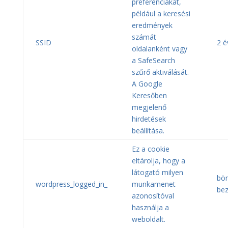
preferenciákat,
például a keresési
eredmények
számát
SSID
2 é
oldalanként vagy
a SafeSearch
szűrő aktiválását.
A Google
Keresőben
megjelenő
hirdetések
beállítása.
Ez a cookie
eltárolja, hogy a
látogató milyen
bö
wordpress_logged_in_
munkamenet
bez
azonosítóval
használja a
weboldalt.