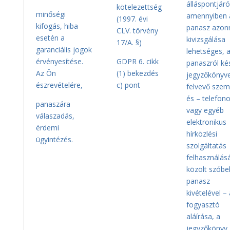
álláspontjáró
kötelezettség
minőségi
amennyiben 
(1997. évi
kifogás, hiba
panasz azonn
CLV. törvény
esetén a
kivizsgálása
17/A. §)
garanciális jogok
lehetséges, 
érvényesítése.
GDPR 6. cikk
panaszról ké
Az Ön
(1) bekezdés
jegyzőkönyv
észrevételére,
c) pont
felvevő szem
és – telefon
panaszára
vagy egyéb
válaszadás,
elektronikus
érdemi
hírközlési
ügyintézés.
szolgáltatás
felhasználás
közölt szóbel
panasz
kivételével – 
fogyasztó
aláírása, a
jegyzőkönyv