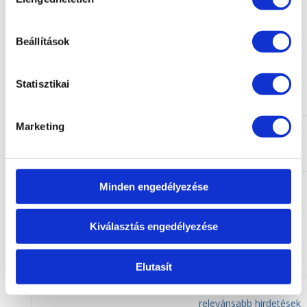
cookie-k
kiválasztása
A honlapot igyekszünk a látogatók által preferált
tartalmakkal megtölteni, ehhez szükséges
Beállítások
statisztikákat készítenünk a látogatási szokásokról.
A honlap az alábbi „statisztika készítéséhez szükséges
Statisztikai
cookie-kat” használja:
Marketing
Cookie
Cookie neve
alkalmazásának
célja
Ezeket a cookiekat
Minden engedélyezése
relevánsabb hirdetések
megjelenítésére
__Secure-3PAPISID
Kiválasztás engedélyezése
használják az Ön
érdeklődésének
szempontjából.
Elutasít
Ezeket a cookiekat
relevánsabb hirdetések