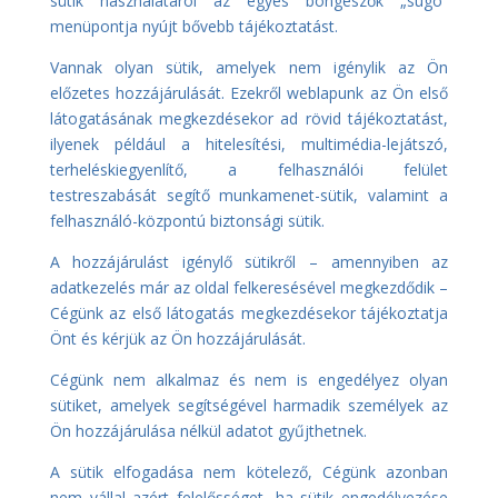
sütik használatáról az egyes böngészők „súgó”
menüpontja nyújt bővebb tájékoztatást.
Vannak olyan sütik, amelyek nem igénylik az Ön
előzetes hozzájárulását. Ezekről weblapunk az Ön első
látogatásának megkezdésekor ad rövid tájékoztatást,
ilyenek például a hitelesítési, multimédia-lejátszó,
terheléskiegyenlítő, a felhasználói felület
testreszabását segítő munkamenet-sütik, valamint a
felhasználó-központú biztonsági sütik.
A hozzájárulást igénylő sütikről – amennyiben az
adatkezelés már az oldal felkeresésével megkezdődik –
Cégünk az első látogatás megkezdésekor tájékoztatja
Önt és kérjük az Ön hozzájárulását.
Cégünk nem alkalmaz és nem is engedélyez olyan
sütiket, amelyek segítségével harmadik személyek az
Ön hozzájárulása nélkül adatot gyűjthetnek.
A sütik elfogadása nem kötelező, Cégünk azonban
nem vállal azért felelősséget, ha sütik engedélyezése