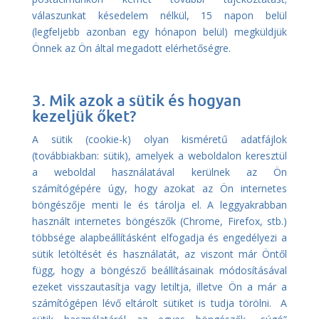
válaszunkat késedelem nélkül, 15 napon belül
(legfeljebb azonban egy hónapon belül) megküldjük
Önnek az Ön által megadott elérhetőségre.
3. Mik azok a sütik és hogyan
kezeljük őket?
A sütik (cookie-k) olyan kisméretű adatfájlok
(továbbiakban: sütik), amelyek a weboldalon keresztül
a weboldal használatával kerülnek az Ön
számítógépére úgy, hogy azokat az Ön internetes
böngészője menti le és tárolja el. A leggyakrabban
használt internetes böngészők (Chrome, Firefox, stb.)
többsége alapbeállításként elfogadja és engedélyezi a
sütik letöltését és használatát, az viszont már Öntől
függ, hogy a böngésző beállításainak módosításával
ezeket visszautasítja vagy letiltja, illetve Ön a már a
számítógépen lévő eltárolt sütiket is tudja törölni. A