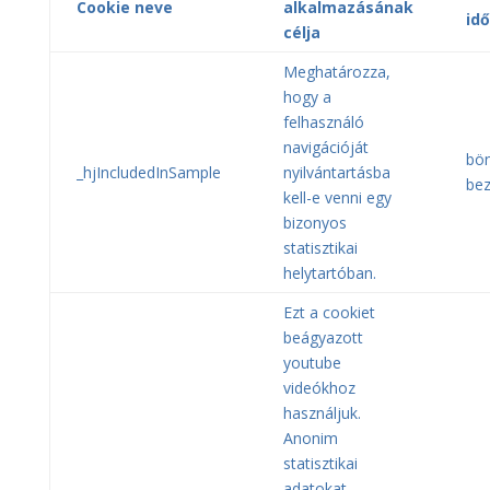
Cookie neve
alkalmazásának
idő
célja
Meghatározza,
hogy a
felhasználó
navigációját
bö
_hjIncludedInSample
nyilvántartásba
bez
kell-e venni egy
bizonyos
statisztikai
helytartóban.
Ezt a cookiet
beágyazott
youtube
videókhoz
használjuk.
Anonim
statisztikai
adatokat