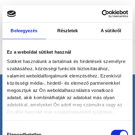
Beleegyezés
Részletek
A sütikről
Oldal kiválasztása
Nincs találat
Ez a weboldal sütiket használ
A keresett oldal nem található. Próbálja meg finomítani
Sütiket használunk a tartalmak és hirdetések személyre
a keresést vagy használja a fenti navigációt, hogy
szabásához, közösségi funkciók biztosításához,
megtalálja a bejegyzést.
valamint weboldalforgalmunk elemzéséhez. Ezenkívül
közösségi média-, hirdető- és elemező partnereinkkel
megosztjuk az Ön weboldalhasználatra vonatkozó
© H2O | Minden jog fenntartva! |
Termékek
|
adatait, akik kombinálhatják az adatokat más olyan
Szolgáltatások
|
Kapcsolat
|
Szerzői jogvédelem
|
Impresszum
|
Adatvédelmi nyilatkozat
|
adatokkal, amelyeket Ön adott meg számukra vagy az
VISZONTELADÓKNAK
Ön által használt más szolgáltatásokból gyűjtöttek.
Hozzájárulás
Elengedhetetlen