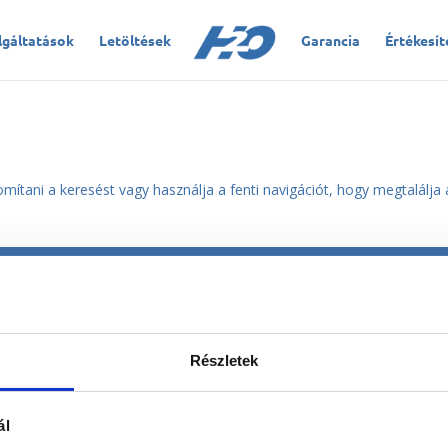
lgáltatások
Letöltések
Garancia
Értékesít
omítani a keresést vagy használja a fenti navigációt, hogy megtalálja 
|
Szolgáltatások
|
Kapcsolat
|
Szerzői jogvédelem
|
Impresszum
|
Ad
Részletek
ál