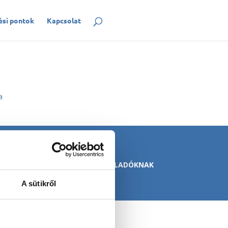
ési pontok
Kapcsolat
a
atvédelmi nyilatkozat
|
VISZONTELADÓKNAK
A sütikről