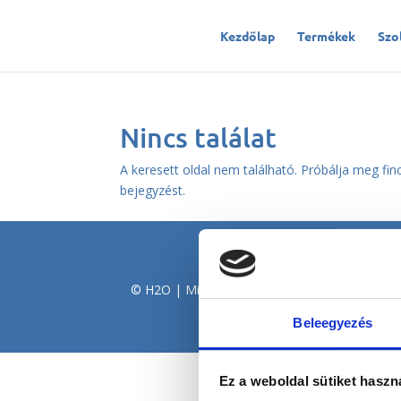
Kezdőlap
Termékek
Szo
Nincs találat
A keresett oldal nem található. Próbálja meg fin
bejegyzést.
© H2O | Minden jog fenntartva! |
Termékek
Beleegyezés
Ez a weboldal sütiket haszn