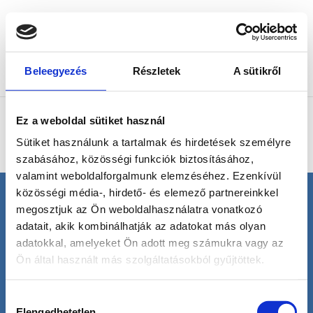
Beleegyezés
Részletek
A sütikről
Oldal kiválasztása
Nincs találat
Ez a weboldal sütiket használ
A keresett oldal nem található. Próbálja meg finomítani
Sütiket használunk a tartalmak és hirdetések személyre
a keresést vagy használja a fenti navigációt, hogy
szabásához, közösségi funkciók biztosításához,
megtalálja a bejegyzést.
valamint weboldalforgalmunk elemzéséhez. Ezenkívül
közösségi média-, hirdető- és elemező partnereinkkel
megosztjuk az Ön weboldalhasználatra vonatkozó
© H2O | Minden jog fenntartva! |
Termékek
|
adatait, akik kombinálhatják az adatokat más olyan
Szolgáltatások
|
Kapcsolat
|
Szerzői jogvédelem
|
Impresszum
|
Adatvédelmi nyilatkozat
|
adatokkal, amelyeket Ön adott meg számukra vagy az
VISZONTELADÓKNAK
Ön által használt más szolgáltatásokból gyűjtöttek.
Hozzájárulás
Elengedhetetlen