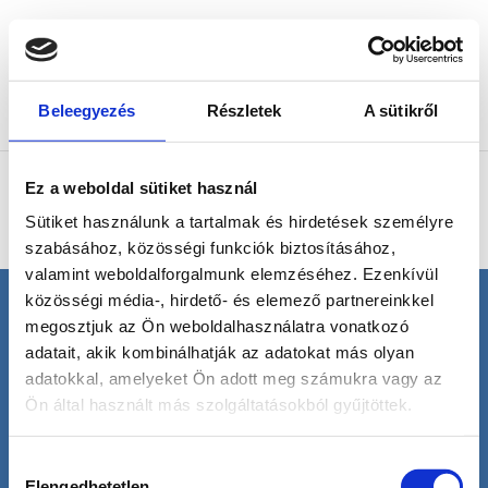
Beleegyezés
Részletek
A sütikről
Oldal kiválasztása
Nincs találat
Ez a weboldal sütiket használ
A keresett oldal nem található. Próbálja meg finomítani
Sütiket használunk a tartalmak és hirdetések személyre
a keresést vagy használja a fenti navigációt, hogy
szabásához, közösségi funkciók biztosításához,
megtalálja a bejegyzést.
valamint weboldalforgalmunk elemzéséhez. Ezenkívül
közösségi média-, hirdető- és elemező partnereinkkel
megosztjuk az Ön weboldalhasználatra vonatkozó
© H2O | Minden jog fenntartva! |
Termékek
|
adatait, akik kombinálhatják az adatokat más olyan
Szolgáltatások
|
Kapcsolat
|
Szerzői jogvédelem
|
Impresszum
|
Adatvédelmi nyilatkozat
|
adatokkal, amelyeket Ön adott meg számukra vagy az
VISZONTELADÓKNAK
Ön által használt más szolgáltatásokból gyűjtöttek.
Hozzájárulás
Elengedhetetlen